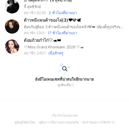
จี๋ สุทธิรักษ์
สมาชิก 9236
2 ชั่วโมงที่ผ่านมา
ต้าวหมีแพนด้าของไผ่(3)♥️🩶🕊️
ต้อนรับสู่ด้อม 3 ต้าวหมีแพนด้าของไผ่หลิว🐼👑 (ต้องตั้งรูปจริงของตัวเองด้วยน้าา)
สมาชิก 1301
17 ชั่วโมงที่ผ่านมา
ด้อมถ้วยก๋าไก่🤍🐢👑
🤍Miss Grand Khonkaen 2026 🤍🐢
สมาชิก 2407
เมื่อสักครู่
ยังมีโอเพนแชทที่น่าสนใจอีกมากมาย
ดูเพิ่มเติม
(Open
เกี่ยวกับโอเพนแชท
in
(Open
(Open
(Open
คู่มือผู้ใช้มือใหม่
คู่มือการใช้งานอย่างปลอดภัย
ข้อกำหนดการใช้บริการ
a
in
in
in