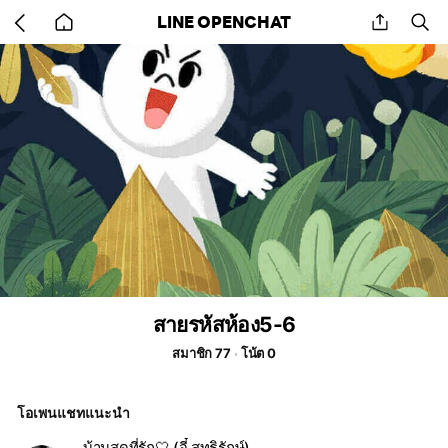
Go
share
se
LINE OPENCHAT
back
to
home
สายรหัสห้อง5-6
สมาชิก 77
โน้ต 0
โอเพนแชทแนะนำ
บ้านสุดที่รัก🤍 (จี๋ สุทธิรักษ์)