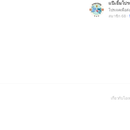
แป๊ะยิ้มโปร
สมาชิก 68
เกี่ยวกับโ