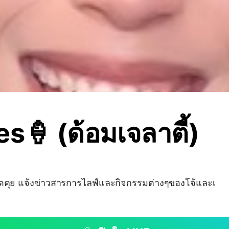
es🍦 (ด้อมเจลาตี้)
ดคุย แจ้งข่าวสารการไลฟ์และกิจกรรมต่างๆของโจ้และเ