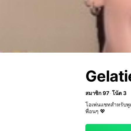
Gelati
สมาชิก 97
โน้ต 3
โอเพ่นแชทสำหรับพู
พื่อนๆ 💖