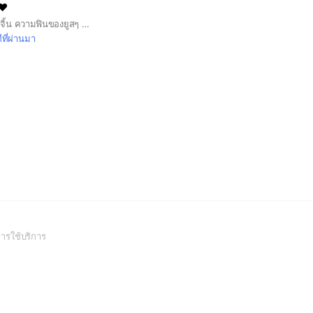
❤️
🩷กลุ่มนี้สร้างมาเพื่อ~จิ้น ความฟินของยูสๆ ห้ามดราม่า ไม่ง้้นปิดกลุ่ม 🤏🏻
ีที่ผ่านมา
(Open
ารใช้บริการ
in
a
new
window)