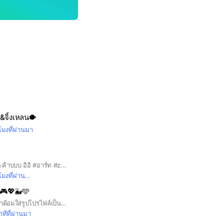
า&จิ้งเหลน🐡
วโมงที่ผ่านมา
ยินต้อนรับเข้าสู่สู้สู๊สู๋นะค้าบบบ อิอิ #อาร์ท #zinrapa #artsorraaut
มงที่ผ่านมา
💙🎮💖🐳🩵
เข้ามาฟินกันเถอะ (เข้าด้อมใส่รูปโปรไฟล์เป็นรูปตัวเองด้วยนะคับ)
ทีที่ผ่านมา