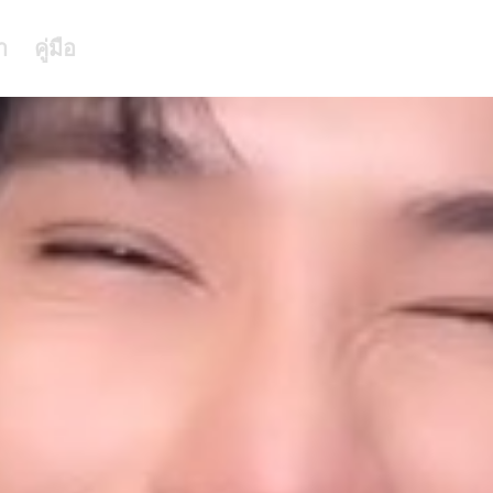
า
คู่มือ