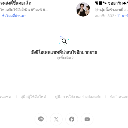
เจคส่งตี๋ขึ้นคอนโด
🐈‍⬛🐾 ซออาร์ม🦇
โปรเจคเพื่อส่งโหวตบีมให้ถึงฝั่งฝัน #บีมv6 #บอกอ
1 ชั่วโมงที่ผ่านมา
สมาชิก 832
11 นาท
ยังมีโอเพนแชทที่น่าสนใจอีกมากมาย
ดูเพิ่มเติม
(Open
(Open
(Open
อเพนแชท
คู่มือผู้ใช้มือใหม่
คู่มือการใช้งานอย่างปลอดภัย
ข้อกำหนดก
in
in
in
a
a
a
new
new
new
Go
Go
Go
Go
window)
window)
window)
to
to
to
to
Line
X
Facebook
Youtube