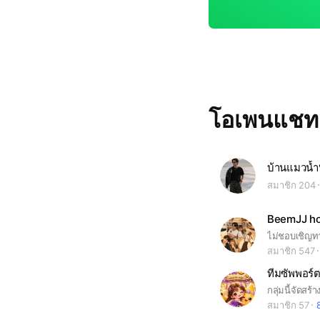
โอเพนแช
บ้านแมวน้ำ
สมาชิก 204
BeemJJ ho
ไม่ชอบเชิญทาง
สมาชิก 547
ทีมซัพพอร์ต
สมาชิก 57