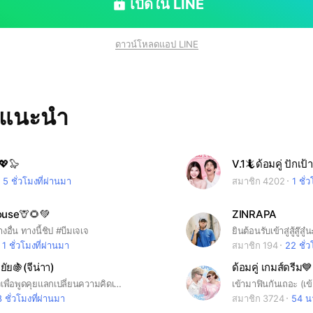
เปิดใน LINE
ดาวน์โหลดแอป LINE
ทแนะนำ
💖🦭
V.1🦎ด้อมคู่ ปักเป้
5 ชั่วโมงที่ผ่านมา
สมาชิก 4202
1 ชั่
use🦒🌻💚
ZINRAPA
อื่น ทางนี้ชิป #บีมเจเจ
1 ชั่วโมงที่ผ่านมา
สมาชิก 194
22 ชั่วโ
ยัย🍇(จีน่าา)
ด้อมคู่ เกมส์ดรีม
กลุ่มนี้จัดสร้างเพื่อพูดคุยแลกเปลี่ยนความคิดเห็นกันและไว้จัดทำเซอร์ไพรส์ให้เด็ก🍇⭐💕พร้อมรับทีมซัพพอร์ต🤭 #จีน่าจานี่
8 ชั่วโมงที่ผ่านมา
สมาชิก 3724
54 นา