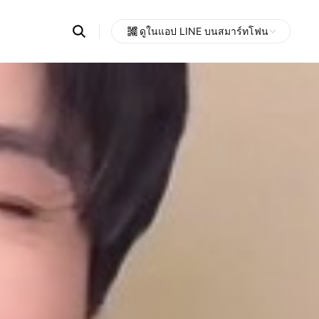
Search
ดูในแอป LINE บนสมาร์ทโฟน
OpenChats
Open
or
search
messages
area