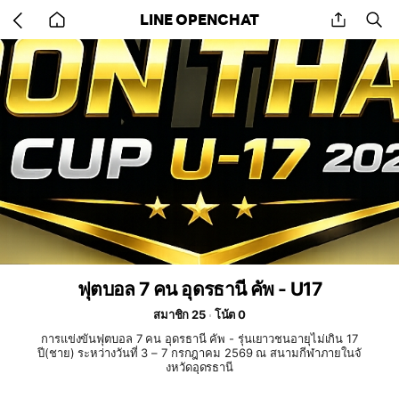
Go
share
se
LINE OPENCHAT
back
to
home
ฟุตบอล 7 คน อุดรธานี คัพ - U17
สมาชิก 25
โน้ต 0
การแข่งขันฟุตบอล 7 คน อุดรธานี คัพ - รุ่นเยาวชนอายุไม่เกิน 17
ปี(ชาย) ระหว่างวันที่ 3 – 7 กรกฎาคม 2569 ณ สนามกีฬาภายในจั
งหวัดอุดรธานี