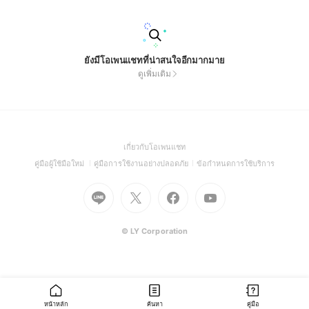
ยังมีโอเพนแชทที่น่าสนใจอีกมากมาย
ดูเพิ่มเติม
(Open
เกี่ยวกับโอเพนแชท
in
(Open
(Open
(Open
คู่มือผู้ใช้มือใหม่
คู่มือการใช้งานอย่างปลอดภัย
ข้อกำหนดการใช้บริการ
a
in
in
in
Go
Go
Go
new
Go
a
a
a
to
to
to
window)
to
new
new
new
Line
X
Facebook
Youtube
window)
window)
window)
(Open
(Open
(Open
(Open
© LY Corporation
in
in
in
in
a
a
a
a
new
new
new
new
window)
window)
window)
window)
หน้าหลัก
ค้นหา
คู่มือ