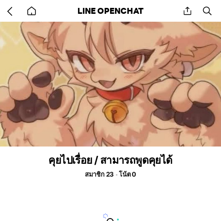
Go
share
se
LINE OPENCHAT
back
to
home
คุยไปเรื่อย / สามารถพูดคุยได้
สมาชิก 23
โน้ต 0