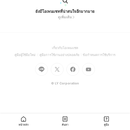
ยังมีโอเพนแชทที่น่าสนใจอีกมากมาย
ดูเพิ่มเติม
(Open
เกี่ยวกับโอเพนแชท
in
(Open
(Open
(Open
คู่มือผู้ใช้มือใหม่
คู่มือการใช้งานอย่างปลอดภัย
ข้อกำหนดการใช้บริการ
a
in
in
in
Go
Go
Go
new
Go
a
a
a
to
to
to
window)
to
new
new
new
Line
X
Facebook
Youtube
window)
window)
window)
(Open
(Open
(Open
(Open
© LY Corporation
in
in
in
in
a
a
a
a
new
new
new
new
window)
window)
window)
window)
หน้าหลัก
ค้นหา
คู่มือ