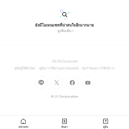
ยังมีโอเพนแชทที่น่าสนใจอีกมากมาย
ดูเพิ่มเติม
(Open
เกี่ยวกับโอเพนแชท
in
(Open
(Open
(Open
คู่มือผู้ใช้มือใหม่
คู่มือการใช้งานอย่างปลอดภัย
ข้อกำหนดการใช้บริการ
a
in
in
in
Go
Go
Go
new
Go
a
a
a
to
to
to
window)
to
new
new
new
Line
X
Facebook
Youtube
window)
window)
window)
(Open
(Open
(Open
(Open
© LY Corporation
in
in
in
in
a
a
a
a
new
new
new
new
window)
window)
window)
window)
หน้าหลัก
ค้นหา
คู่มือ