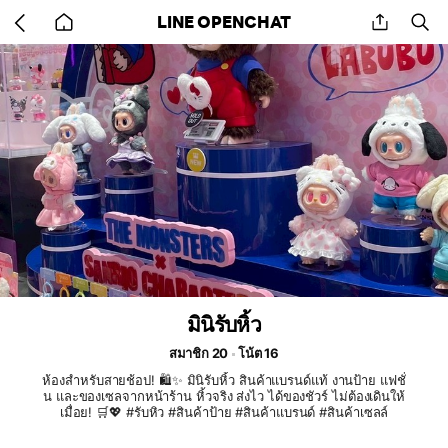
Go
share
se
LINE OPENCHAT
back
to
home
มินิรับหิ้ว
สมาชิก 20
โน้ต 16
ห้องสำหรับสายช้อป! 🛍️✨ มินิรับหิ้ว สินค้าแบรนด์แท้ งานป้าย แฟชั่
น และของเซลจากหน้าร้าน หิ้วจริง ส่งไว ได้ของชัวร์ ไม่ต้องเดินให้
เมื่อย! 🛒💖 #รับหิว #สินค้าป้าย #สินค้าแบรนด์ #สินค้าเซลล์