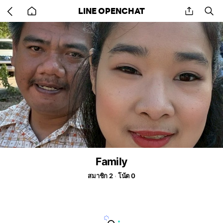
Go
share
se
LINE OPENCHAT
back
to
home
Family
สมาชิก 2
โน้ต 0