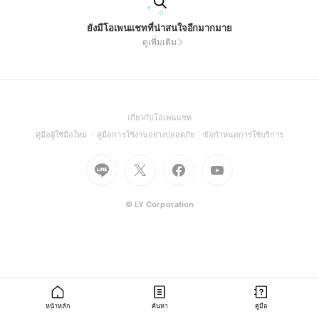
ยังมีโอเพนแชทที่น่าสนใจอีกมากมาย
ดูเพิ่มเติม
(Open
เกี่ยวกับโอเพนแชท
in
(Open
(Open
(Open
คู่มือผู้ใช้มือใหม่
คู่มือการใช้งานอย่างปลอดภัย
ข้อกำหนดการใช้บริการ
a
in
in
in
Go
Go
Go
new
Go
a
a
a
to
to
to
window)
to
new
new
new
Line
X
Facebook
Youtube
window)
window)
window)
(Open
(Open
(Open
(Open
© LY Corporation
in
in
in
in
a
a
a
a
new
new
new
new
window)
window)
window)
window)
หน้าหลัก
ค้นหา
คู่มือ