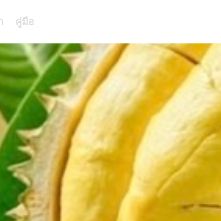
า
คู่มือ