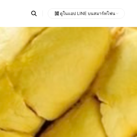
Search
ดูในแอป LINE บนสมาร์ทโฟน
OpenChats
Open
or
search
messages
area