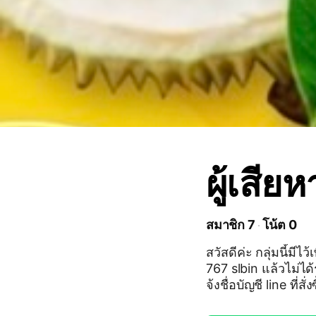
ผู้เสีย
สมาชิก 7
โน้ต 0
สวัสดีค่ะ กลุ่มนี้มีไว
767 slbin แล้วไม่ได้
จ้งชื่อบัญชี line ที่ส
ค้า + สลิปโอนเงิน แอดมินกลุ่มจะรวบรวมพยานหลักฐานและดำเนินคดีตามก