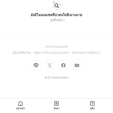
ยังมีโอเพนแชทที่น่าสนใจอีกมากมาย
ดูเพิ่มเติม
(Open
เกี่ยวกับโอเพนแชท
in
(Open
(Open
(Open
คู่มือผู้ใช้มือใหม่
คู่มือการใช้งานอย่างปลอดภัย
ข้อกำหนดการใช้บริการ
a
in
in
in
Go
Go
Go
new
Go
a
a
a
to
to
to
window)
to
new
new
new
Line
X
Facebook
Youtube
window)
window)
window)
(Open
(Open
(Open
(Open
© LY Corporation
in
in
in
in
a
a
a
a
new
new
new
new
window)
window)
window)
window)
หน้าหลัก
ค้นหา
คู่มือ