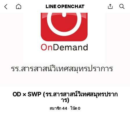
Go
share
se
LINE OPENCHAT
back
to
home
OD × SWP (รร.สารสาสน์วิเทศสมุทรปราก
าร)
สมาชิก 44
โน้ต 0