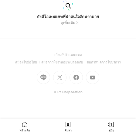
ยังมีโอเพนแชทที่น่าสนใจอีกมากมาย
ดูเพิ่มเติม
(Open
เกี่ยวกับโอเพนแชท
in
(Open
(Open
(Open
คู่มือผู้ใช้มือใหม่
คู่มือการใช้งานอย่างปลอดภัย
ข้อกำหนดการใช้บริการ
a
in
in
in
Go
Go
Go
new
Go
a
a
a
to
to
to
window)
to
new
new
new
Line
X
Facebook
Youtube
window)
window)
window)
(Open
(Open
(Open
(Open
© LY Corporation
in
in
in
in
a
a
a
a
new
new
new
new
window)
window)
window)
window)
หน้าหลัก
ค้นหา
คู่มือ