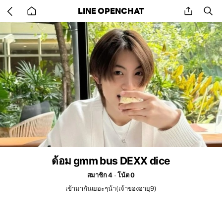
Go
share
se
LINE OPENCHAT
back
to
home
ด้อม gmm bus DEXX dice
สมาชิก 4
โน้ต 0
เข้ามากันเยอะๆน้า(เจ้าของอายุ9)