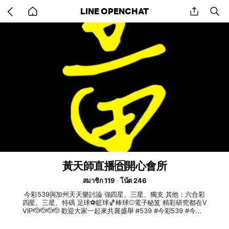
Go
share
se
LINE OPENCHAT
back
to
home
黃天師直播🈴開心會所
สมาชิก 119
โน้ต 246
今彩539與加州天天樂討論 強四星、三星、獨支 其他：六合彩
四星、三星、特碼 足球⚽️籃球🏀棒球⚾️電子秘笈 精彩研究都在V
VIP🫡🫡🫡🫡 歡迎大家一起來共襄盛舉 #539 #今彩539 #今彩5
39預測 #今彩539版路 #今彩539頭獎 #今彩539開獎單 #今彩5
39玩法 #天天樂 #社群 #加州天天樂 #數位行銷