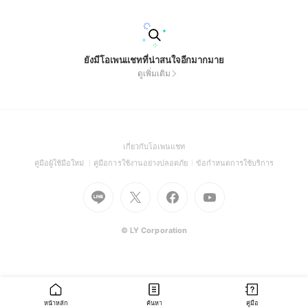
#體育賽事 #NBA #足球 #籃球 #棒球 #
娛樂城 #百家樂 #百家樂破解 #百家樂遊戲 #體育賽事
#NBA #足球 #籃球 #棒球 #百家樂預測 #百家樂技巧 #百家樂策
略 #百家樂入門 #百家樂分析 #百家樂賺錢 #台北 #台灣 #二手
#中古車 #台灣代購 #保險 #虎爺
ยังมีโอเพนแชทที่น่าสนใจอีกมากมาย
ดูเพิ่มเติม
(Open
เกี่ยวกับโอเพนแชท
in
(Open
(Open
(Open
คู่มือผู้ใช้มือใหม่
คู่มือการใช้งานอย่างปลอดภัย
ข้อกำหนดการใช้บริการ
a
in
in
in
Go
Go
Go
new
Go
a
a
a
to
to
to
window)
to
new
new
new
Line
X
Facebook
Youtube
window)
window)
window)
(Open
(Open
(Open
(Open
© LY Corporation
in
in
in
in
a
a
a
a
new
new
new
new
window)
window)
window)
window)
หน้าหลัก
ค้นหา
คู่มือ