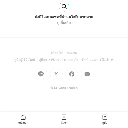
ยังมีโอเพนแชทที่น่าสนใจอีกมากมาย
ดูเพิ่มเติม
(Open
เกี่ยวกับโอเพนแชท
in
(Open
(Open
(Open
คู่มือผู้ใช้มือใหม่
คู่มือการใช้งานอย่างปลอดภัย
ข้อกำหนดการใช้บริการ
a
in
in
in
Go
Go
Go
new
Go
a
a
a
to
to
to
window)
to
new
new
new
Line
X
Facebook
Youtube
window)
window)
window)
(Open
(Open
(Open
(Open
© LY Corporation
in
in
in
in
a
a
a
a
new
new
new
new
window)
window)
window)
window)
หน้าหลัก
ค้นหา
คู่มือ