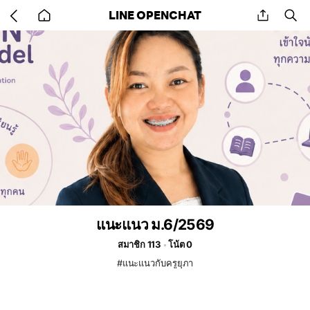
Go
share
se
LINE OPENCHAT
back
to
home
แนะแนว ม.6/2569
สมาชิก 113
โน้ต 0
#แนะแนวกับครูยุภา