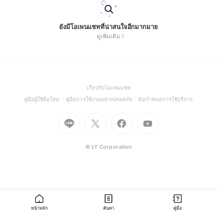
ยังมีโอเพนแชทที่น่าสนใจอีกมากมาย
ดูเพิ่มเติม
(Open
เกี่ยวกับโอเพนแชท
in
(Open
(Open
(Open
คู่มือผู้ใช้มือใหม่
คู่มือการใช้งานอย่างปลอดภัย
ข้อกำหนดการใช้บริการ
a
in
in
in
Go
Go
Go
new
Go
a
a
a
to
to
to
window)
to
new
new
new
Line
X
Facebook
Youtube
window)
window)
window)
(Open
(Open
(Open
(Open
© LY Corporation
in
in
in
in
a
a
a
a
new
new
new
new
window)
window)
window)
window)
หน้าหลัก
ค้นหา
คู่มือ