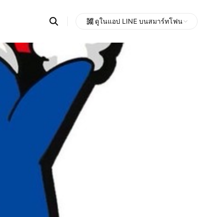
Search
ดูในแอป LINE บนสมาร์ทโฟน
OpenChats
Open
or
search
messages
area