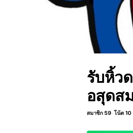
รับหิ้ว
อสุดส
สมาชิก 59
โน้ต 10