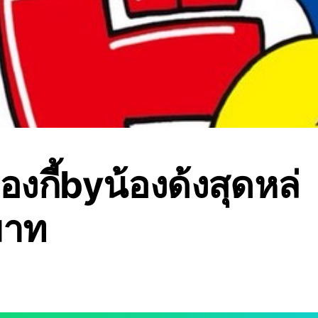
ดองกี้byน้องด้งสุดหล่
มาท