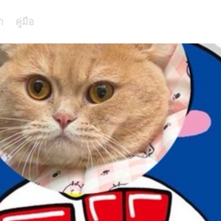
า
คู่มือ