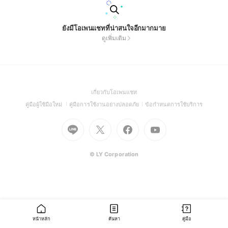
ยังมีโอเพนแชทที่น่าสนใจอีกมากมาย
ดูเพิ่มเติม
(Open
เกี่ยวกับโอเพนแชท
in
(Open
(Open
(Open
คู่มือผู้ใช้มือใหม่
คู่มือการใช้งานอย่างปลอดภัย
ข้อกำหนดการใช้บริการ
a
in
in
in
Go
Go
Go
new
Go
a
a
a
to
to
to
window)
to
new
new
new
Line
X
Facebook
Youtube
window)
window)
window)
(Open
(Open
(Open
(Open
© LY Corporation
in
in
in
in
a
a
a
a
new
new
new
new
window)
window)
window)
window)
หน้าหลัก
ค้นหา
คู่มือ