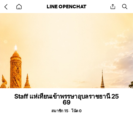
Go
share
se
LINE OPENCHAT
back
to
home
Staff แห่เทียนเข้าพรรษาอุบลราชธานี 25
69
สมาชิก 15
โน้ต 0