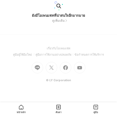
ยังมีโอเพนแชทที่น่าสนใจอีกมากมาย
ดูเพิ่มเติม
(Open
เกี่ยวกับโอเพนแชท
in
(Open
(Open
(Open
คู่มือผู้ใช้มือใหม่
คู่มือการใช้งานอย่างปลอดภัย
ข้อกำหนดการใช้บริการ
a
in
in
in
Go
Go
Go
new
Go
a
a
a
to
to
to
window)
to
new
new
new
Line
X
Facebook
Youtube
window)
window)
window)
(Open
(Open
(Open
(Open
© LY Corporation
in
in
in
in
a
a
a
a
new
new
new
new
window)
window)
window)
window)
หน้าหลัก
ค้นหา
คู่มือ