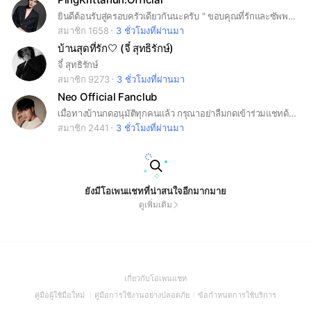
ยินดีต้อนรับสู่ครอบครัวเดียวกันนะครับ " ขอบคุณที่รักและซัพพอร์ต ปิงกฤตนัน" 🐼✨️
สมาชิก 1658
3 ชั่วโมงที่ผ่านมา
บ้านสุดที่รัก🤍 (จี๋ สุทธิรักษ์)
จี๋ สุทธิรักษ์
สมาชิก 9273
3 ชั่วโมงที่ผ่านมา
Neo Official Fanclub
เมื่อทางบ้านกดอนุมัติทุกคนแล้ว กรุณาอย่าลืมกดเข้าร่วมแชทด้วยนะคะ ขอบคุณค่ะ🙏🏻☺️
สมาชิก 2441
3 ชั่วโมงที่ผ่านมา
ยังมีโอเพนแชทที่น่าสนใจอีกมากมาย
ดูเพิ่มเติม
(Open
เกี่ยวกับโอเพนแชท
in
(Open
(Open
(Open
คู่มือผู้ใช้มือใหม่
คู่มือการใช้งานอย่างปลอดภัย
ข้อกำหนดการใช้บริการ
a
in
in
in