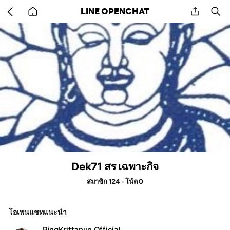
Go
share
se
LINE OPENCHAT
back
to
home
Dek71 สร เฉพาะกิจ
สมาชิก 124
โน้ต 0
โอเพนแชทแนะนำ
PingKrittanun.Official