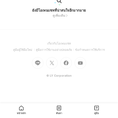
ยังมีโอเพนแชทที่น่าสนใจอีกมากมาย
ดูเพิ่มเติม
(Open
เกี่ยวกับโอเพนแชท
in
(Open
(Open
(Open
คู่มือผู้ใช้มือใหม่
คู่มือการใช้งานอย่างปลอดภัย
ข้อกำหนดการใช้บริการ
a
in
in
in
Go
Go
Go
new
Go
a
a
a
to
to
to
window)
to
new
new
new
Line
X
Facebook
Youtube
window)
window)
window)
(Open
(Open
(Open
(Open
© LY Corporation
in
in
in
in
a
a
a
a
new
new
new
new
window)
window)
window)
window)
หน้าหลัก
ค้นหา
คู่มือ