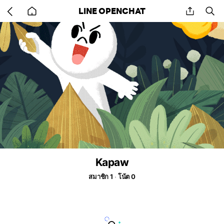
Go
share
se
LINE OPENCHAT
back
to
home
Kapaw
สมาชิก 1
โน้ต 0