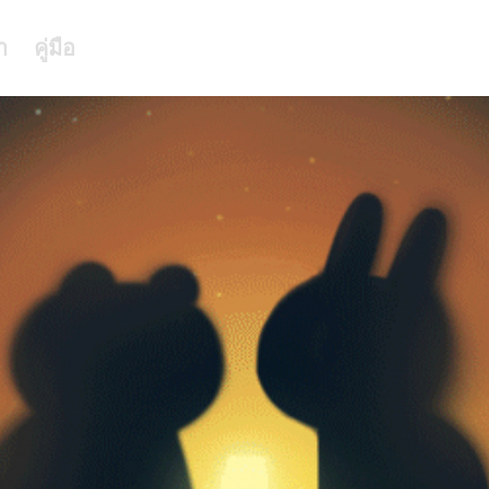
า
คู่มือ