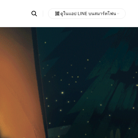
Search
ดูในแอป LINE บนสมาร์ทโฟน
OpenChats
Open
or
search
messages
area