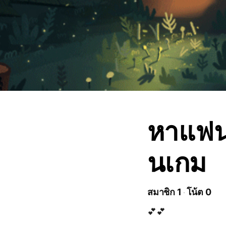
หาแฟน 
นเกม
สมาชิก 1
โน้ต 0
💕💕