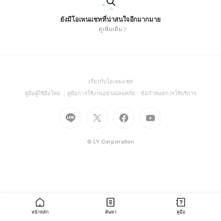
ยังมีโอเพนแชทที่น่าสนใจอีกมากมาย
ดูเพิ่มเติม
(Open
เกี่ยวกับโอเพนแชท
in
(Open
(Open
(Open
คู่มือผู้ใช้มือใหม่
คู่มือการใช้งานอย่างปลอดภัย
ข้อกำหนดการใช้บริการ
a
in
in
in
Go
Go
Go
new
Go
a
a
a
to
to
to
window)
to
new
new
new
Line
X
Facebook
Youtube
window)
window)
window)
(Open
(Open
(Open
(Open
© LY Corporation
in
in
in
in
a
a
a
a
new
new
new
new
window)
window)
window)
window)
หน้าหลัก
ค้นหา
คู่มือ