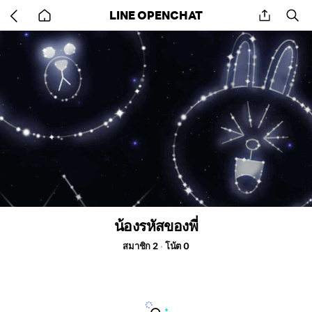
Go
share
se
LINE OPENCHAT
back
to
home
น้องรหัสของพี่
สมาชิก 2
โน้ต 0