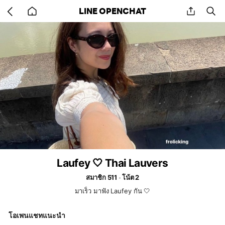
Go
share
se
LINE OPENCHAT
back
to
home
Laufey 🤍 Thai Lauvers
สมาชิก 511
โน้ต 2
มาเร็ว มาฟัง Laufey กัน 🤍
โอเพนแชทแนะนำ