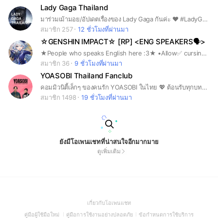
Lady Gaga Thailand
มาร่วมเม้ามอย/อัปเดตเรื่องของ Lady Gaga กันค่ะ ❤️ #LadyGagaThailand #TeamGagaTH
สมาชิก 257
12 ชั่วโมงที่ผ่านมา
☆GENSHIN IMPACT☆ [RP] <ENG SPEAKERS🗣>
★People who speaks English here :3★ •Allow✅️ cursing/"weird" jokes iykyk/be nice/13+ •Not allowed⛔️ sending irl inappropriate pictures/racism/being rude •Y'ALL CAN SEND ARTWORK HERE TOO! •Please put your rp character in your name and if you want to change the character, take the ones that haven't been claim yet :D #genshinimpact#rp#english#Eng#speakers#genshin#GI#Englishspeakers#YIPEE
สมาชิก 36
9 ชั่วโมงที่ผ่านมา
YOASOBI Thailand Fanclub
คอมมิวนิตี้เล็กๆ ของคนรัก YOASOBI ในไทย 💖 ต้อนรับทุกบทสนทนาเกี่ยวกับวง จะแปะเพลง แชร์ข่าว แปะมีม หรือหวีด ก็ตามสะดวก เพราะนี่คือพื้นที่ของคุณ 😀
สมาชิก 1498
19 ชั่วโมงที่ผ่านมา
ยังมีโอเพนแชทที่น่าสนใจอีกมากมาย
ดูเพิ่มเติม
(Open
เกี่ยวกับโอเพนแชท
in
(Open
(Open
(Open
คู่มือผู้ใช้มือใหม่
คู่มือการใช้งานอย่างปลอดภัย
ข้อกำหนดการใช้บริการ