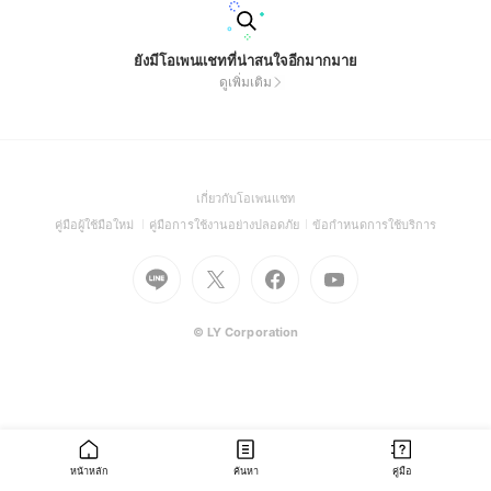
ยังมีโอเพนแชทที่น่าสนใจอีกมากมาย
ดูเพิ่มเติม
(Open
เกี่ยวกับโอเพนแชท
in
(Open
(Open
(Open
คู่มือผู้ใช้มือใหม่
คู่มือการใช้งานอย่างปลอดภัย
ข้อกำหนดการใช้บริการ
a
in
in
in
Go
Go
Go
new
Go
a
a
a
to
to
to
window)
to
new
new
new
Line
X
Facebook
Youtube
window)
window)
window)
(Open
(Open
(Open
(Open
© LY Corporation
in
in
in
in
a
a
a
a
new
new
new
new
window)
window)
window)
window)
หน้าหลัก
ค้นหา
คู่มือ