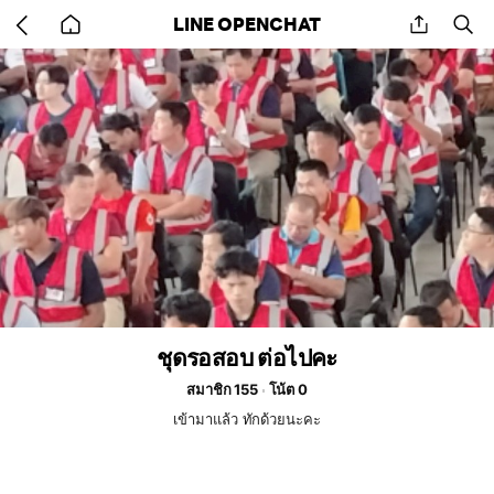
Go
share
se
LINE OPENCHAT
back
to
home
ชุดรอสอบ ต่อไปคะ
สมาชิก 155
โน้ต 0
เข้ามาแล้ว ทักด้วยนะคะ