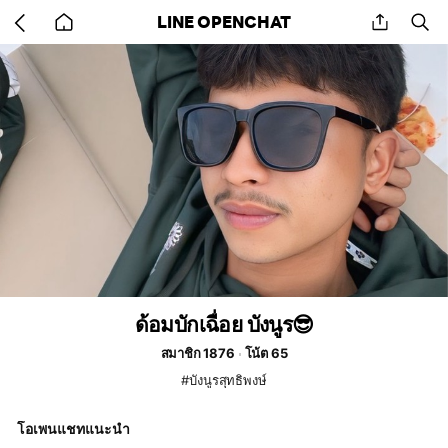
Go
share
se
LINE OPENCHAT
back
to
home
ด้อมบักเฉื่อย บังนูร😎
สมาชิก 1876
โน้ต 65
#บังนูรสุทธิพงษ์
โอเพนแชทแนะนำ