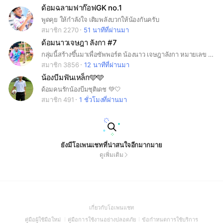
ด้อมฉลามฟาก๊อฟGK no.1
พูดคุย ให้กำลังใจ เติมพลังบวกให้น้องกันครับ
สมาชิก 2270
51 นาทีที่ผ่านมา
ด้อมนาวเจษฎา ลังกา #7
กลุ่มนี้สร้างขึ้นมาเพื่อซัพพอร์ต น้องนาว เจษฎาลังกา หมายเลข 7 หมอนทองวิทยา
สมาชิก 3856
12 นาทีที่ผ่านมา
น้องบีมฟันเหล็ก🩵🩵
ด้อมคนรักน้องบีมชุติเดช 💚🤍
สมาชิก 491
1 ชั่วโมงที่ผ่านมา
ยังมีโอเพนแชทที่น่าสนใจอีกมากมาย
ดูเพิ่มเติม
(Open
เกี่ยวกับโอเพนแชท
in
(Open
(Open
(Open
คู่มือผู้ใช้มือใหม่
คู่มือการใช้งานอย่างปลอดภัย
ข้อกำหนดการใช้บริการ