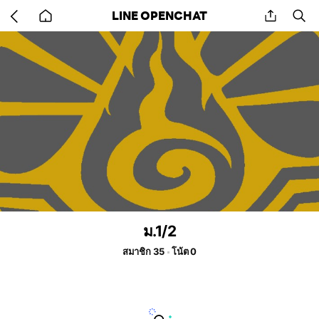
Go
share
se
LINE OPENCHAT
back
to
home
ม.1/2
สมาชิก 35
โน้ต 0