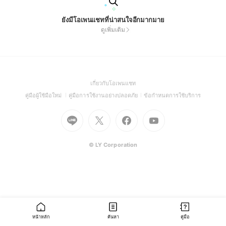
ยังมีโอเพนแชทที่น่าสนใจอีกมากมาย
ดูเพิ่มเติม
(Open
เกี่ยวกับโอเพนแชท
in
(Open
(Open
(Open
คู่มือผู้ใช้มือใหม่
คู่มือการใช้งานอย่างปลอดภัย
ข้อกำหนดการใช้บริการ
a
in
in
in
Go
Go
Go
new
Go
a
a
a
to
to
to
window)
to
new
new
new
Line
X
Facebook
Youtube
window)
window)
window)
(Open
(Open
(Open
(Open
© LY Corporation
in
in
in
in
a
a
a
a
new
new
new
new
window)
window)
window)
window)
หน้าหลัก
ค้นหา
คู่มือ