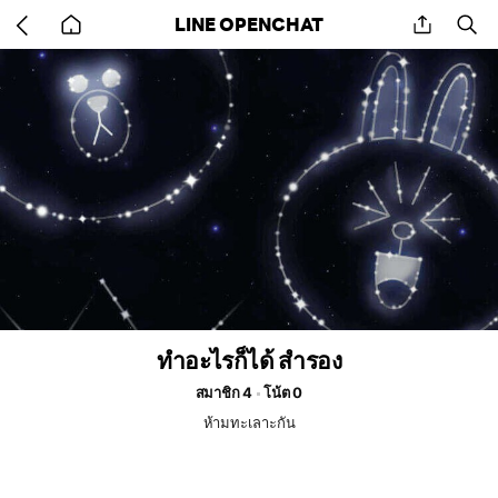
Go
share
se
LINE OPENCHAT
back
to
home
ทำอะไรก็ได้ สำรอง
สมาชิก 4
โน้ต 0
ห้ามทะเลาะกัน