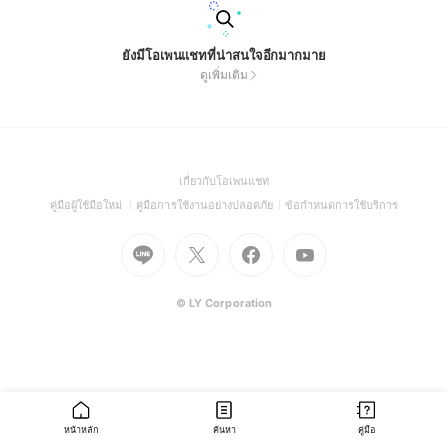
ยังมีโอเพนแชทที่น่าสนใจอีกมากมาย
ดูเพิ่มเติม
(Open
เกี่ยวกับโอเพนแชท
in
(Open
(Open
(Open
คู่มือผู้ใช้มือใหม่
คู่มือการใช้งานอย่างปลอดภัย
ข้อกำหนดการใช้บริการ
a
in
in
in
Go
Go
Go
new
Go
a
a
a
to
to
to
window)
to
new
new
new
Line
X
Facebook
Youtube
window)
window)
window)
(Open
(Open
(Open
(Open
© LY Corporation
in
in
in
in
a
a
a
a
new
new
new
new
window)
window)
window)
window)
หน้าหลัก
ค้นหา
คู่มือ