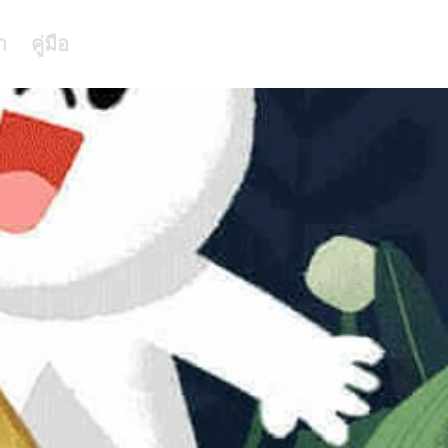
า
คู่มือ