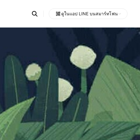
Search
ดูในแอป LINE บนสมาร์ทโฟน
OpenChats
Open
or
search
messages
area