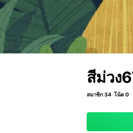
สีม่วง
สมาชิก 34
โน้ต 0