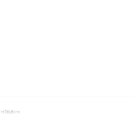
(Open
ารใช้บริการ
in
a
new