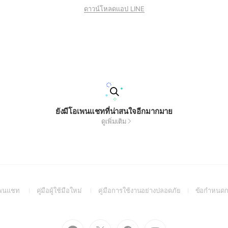
ดาวน์โหลดแอป LINE
ยังมีโอเพนแชทที่น่าสนใจอีกมากมาย
ดูเพิ่มเติม
(Open
(Open
(Open
อเพนแชท
คู่มือผู้ใช้มือใหม่
คู่มือการใช้งานอย่างปลอดภัย
ข้อกำหนดก
in
in
in
a
a
a
new
new
new
Go
Go
Go
Go