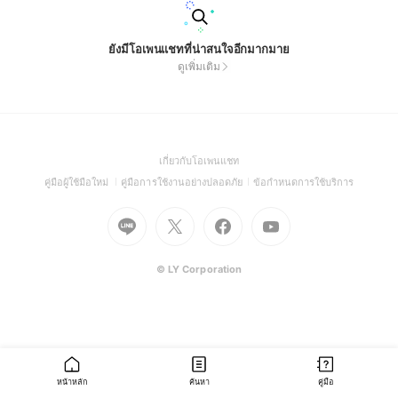
ยังมีโอเพนแชทที่น่าสนใจอีกมากมาย
ดูเพิ่มเติม
(Open
เกี่ยวกับโอเพนแชท
in
(Open
(Open
(Open
คู่มือผู้ใช้มือใหม่
คู่มือการใช้งานอย่างปลอดภัย
ข้อกำหนดการใช้บริการ
a
in
in
in
Go
Go
Go
new
Go
a
a
a
to
to
to
window)
to
new
new
new
Line
X
Facebook
Youtube
window)
window)
window)
(Open
(Open
(Open
(Open
© LY Corporation
in
in
in
in
a
a
a
a
new
new
new
new
window)
window)
window)
window)
หน้าหลัก
ค้นหา
คู่มือ