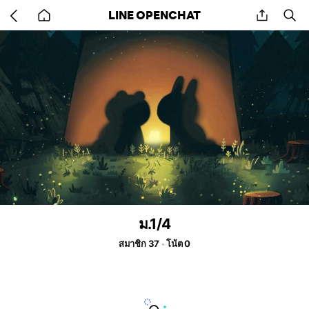
Go
share
se
LINE OPENCHAT
back
to
home
ม.1/4
สมาชิก 37
โน้ต 0