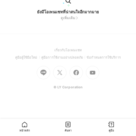
ยังมีโอเพนแชทที่น่าสนใจอีกมากมาย
ดูเพิ่มเติม
(Open
เกี่ยวกับโอเพนแชท
in
(Open
(Open
(Open
คู่มือผู้ใช้มือใหม่
คู่มือการใช้งานอย่างปลอดภัย
ข้อกำหนดการใช้บริการ
a
in
in
in
Go
Go
Go
new
Go
a
a
a
to
to
to
window)
to
new
new
new
Line
X
Facebook
Youtube
window)
window)
window)
(Open
(Open
(Open
(Open
© LY Corporation
in
in
in
in
a
a
a
a
new
new
new
new
window)
window)
window)
window)
หน้าหลัก
ค้นหา
คู่มือ