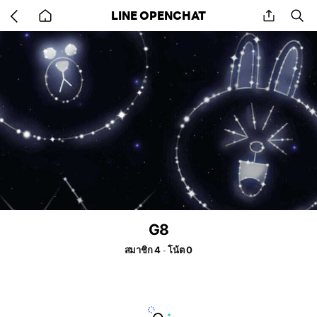
Go
share
se
LINE OPENCHAT
back
to
home
G8
สมาชิก 4
โน้ต 0