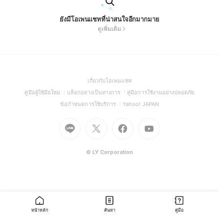
ยังมีโอเพนแชทที่น่าสนใจอีกมากมาย
ดูเพิ่มเติม
(Open
เกี่ยวกับโอเพนแชท
in
(Open
(Open
(Open
คู่มือผู้ใช้มือใหม่
บล็อกอย่างเป็นทางการ
คู่มือการใช้งานอย่างปลอดภัย
a
in
in
in
(Open
(Open
ข้อกำหนดการใช้บริการ
Yahoo! JAPAN
new
a
a
a
in
in
window)
new
Go
Go
new
Go
Go
new
a
a
window)
to
to
window)
to
to
window)
new
new
Line
X
Facebook
Youtube
window)
window)
(Open
(Open
(Open
(Open
© LY Corporation
in
in
in
in
a
a
a
a
new
new
new
new
window)
window)
window)
window)
หน้าหลัก
ค้นหา
คู่มือ