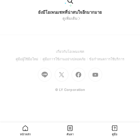
ยังมีโอเพนแชทที่น่าสนใจอีกมากมาย
ดูเพิ่มเติม
(Open
เกี่ยวกับโอเพนแชท
in
(Open
(Open
(Open
คู่มือผู้ใช้มือใหม่
คู่มือการใช้งานอย่างปลอดภัย
ข้อกำหนดการใช้บริการ
a
in
in
in
Go
Go
Go
new
Go
a
a
a
to
to
to
window)
to
new
new
new
Line
X
Facebook
Youtube
window)
window)
window)
(Open
(Open
(Open
(Open
© LY Corporation
in
in
in
in
a
a
a
a
new
new
new
new
window)
window)
window)
window)
หน้าหลัก
ค้นหา
คู่มือ