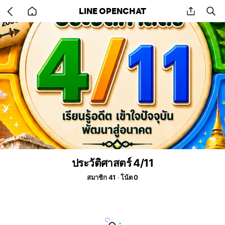
Go
share
se
LINE OPENCHAT
back
to
home
ประวัติศาสตร์ 4/11
สมาชิก 41
โน้ต 0