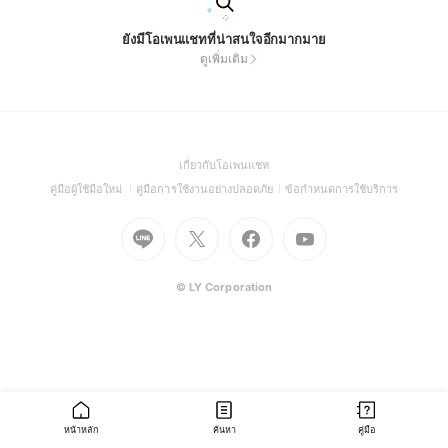
ยังมีโอเพนแชทที่น่าสนใจอีกมากมาย
ดูเพิ่มเติม
(Open
เกี่ยวกับโอเพนแชท
in
(Open
(Open
(Open
คู่มือผู้ใช้มือใหม่
คู่มือการใช้งานอย่างปลอดภัย
ข้อกำหนดการใช้บริการ
a
in
in
in
Go
Go
Go
new
Go
a
a
a
to
to
to
window)
to
new
new
new
Line
X
Facebook
Youtube
window)
window)
window)
(Open
(Open
(Open
(Open
© LY Corporation
in
in
in
in
a
a
a
a
new
new
new
new
window)
window)
window)
window)
หน้าหลัก
ค้นหา
คู่มือ