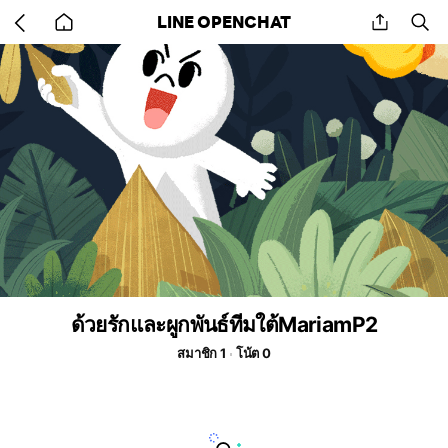
Go
share
se
LINE OPENCHAT
back
to
home
ด้วยรักและผูกพันธ์ทีมใต้MariamP2
สมาชิก 1
โน้ต 0