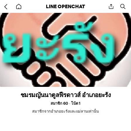
Go
share
se
LINE OPENCHAT
back
to
home
ชมรมญันนาตูลฟีรดาวส์ อำเภอยะรัง
สมาชิก 60
โน้ต 1
สมาชิกจากอำเภอยะรังและแม่ลานเท่านั้น