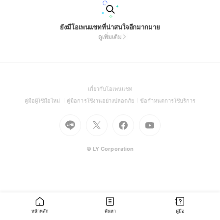
ยังมีโอเพนแชทที่น่าสนใจอีกมากมาย
ดูเพิ่มเติม
(Open
เกี่ยวกับโอเพนแชท
in
(Open
(Open
(Open
คู่มือผู้ใช้มือใหม่
คู่มือการใช้งานอย่างปลอดภัย
ข้อกำหนดการใช้บริการ
a
in
in
in
Go
Go
Go
new
Go
a
a
a
to
to
to
window)
to
new
new
new
Line
X
Facebook
Youtube
window)
window)
window)
(Open
(Open
(Open
(Open
© LY Corporation
in
in
in
in
a
a
a
a
new
new
new
new
window)
window)
window)
window)
หน้าหลัก
ค้นหา
คู่มือ