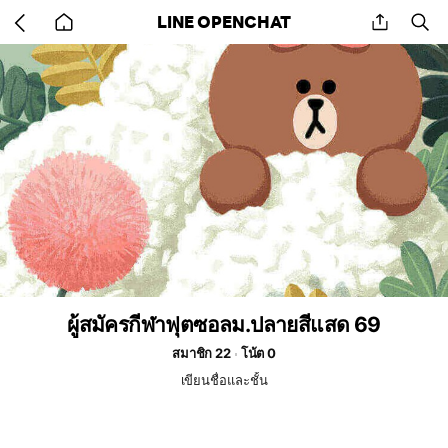
Go
share
se
LINE OPENCHAT
back
to
home
ผู้สมัครกีฬาฟุตซอลม.ปลายสีแสด 69
สมาชิก 22
โน้ต 0
เขียนชื่อและชั้น