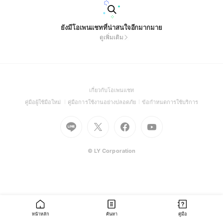
ยังมีโอเพนแชทที่น่าสนใจอีกมากมาย
ดูเพิ่มเติม
(Open
เกี่ยวกับโอเพนแชท
in
(Open
(Open
(Open
คู่มือผู้ใช้มือใหม่
คู่มือการใช้งานอย่างปลอดภัย
ข้อกำหนดการใช้บริการ
a
in
in
in
Go
Go
Go
new
Go
a
a
a
to
to
to
window)
to
new
new
new
Line
X
Facebook
Youtube
window)
window)
window)
(Open
(Open
(Open
(Open
© LY Corporation
in
in
in
in
a
a
a
a
new
new
new
new
window)
window)
window)
window)
หน้าหลัก
ค้นหา
คู่มือ