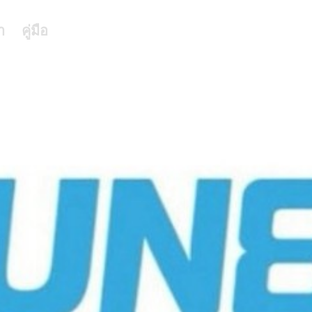
า
คู่มือ