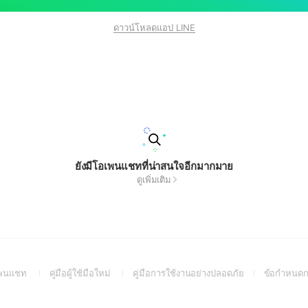
ดาวน์โหลดแอป LINE
ยังมีโอเพนแชทที่น่าสนใจอีกมากมาย
ดูเพิ่มเติม
(Open
(Open
(Open
อเพนแชท
คู่มือผู้ใช้มือใหม่
คู่มือการใช้งานอย่างปลอดภัย
ข้อกำหนดก
in
in
in
a
a
a