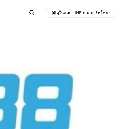
Search
ดูในแอป LINE บนสมาร์ทโฟน
OpenChats
Open
or
search
messages
area