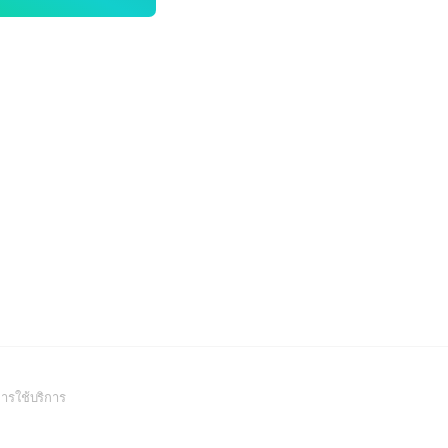
(Open
ารใช้บริการ
in
a