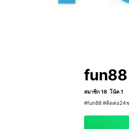
fun88
สมาชิก 18
โน้ต 1
#fun88 #ติดต่อ24