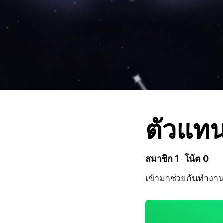
ตัวแท
สมาชิก 1
โน้ต 0
เข้ามาช่วยกันทำงา