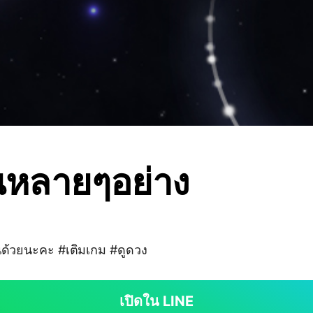
นหลายๆอย่าง
นด้วยนะคะ #เติมเกม #ดูดวง
เปิดใน LINE