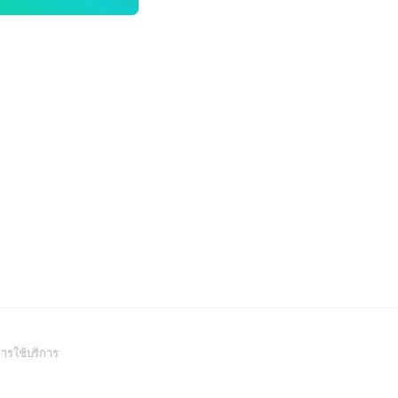
(Open
ารใช้บริการ
in
a