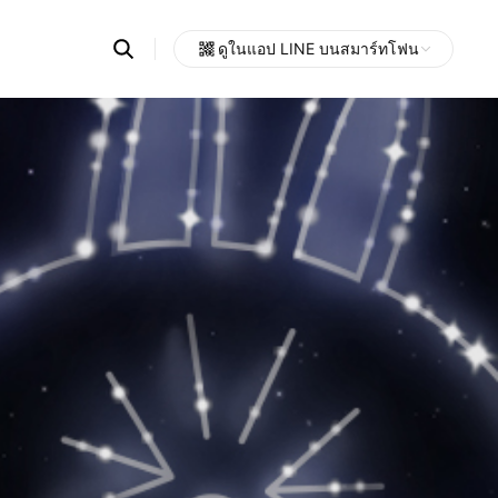
Search
ดูในแอป LINE บนสมาร์ทโฟน
OpenChats
Open
or
search
messages
area