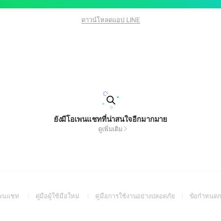
ดาวน์โหลดแอป LINE
ยังมีโอเพนแชทที่น่าสนใจอีกมากมาย
ดูเพิ่มเติม
(Open
(Open
(Open
อเพนแชท
คู่มือผู้ใช้มือใหม่
คู่มือการใช้งานอย่างปลอดภัย
ข้อกำหนดก
in
in
in
a
a
a