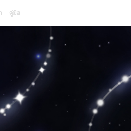
า
คู่มือ