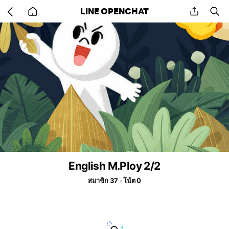
Go
share
se
LINE OPENCHAT
back
to
home
English M.Ploy 2/2
สมาชิก 37
โน้ต 0