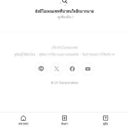
ยังมีโอเพนแชทที่น่าสนใจอีกมากมาย
ดูเพิ่มเติม
(Open
เกี่ยวกับโอเพนแชท
in
(Open
(Open
(Open
คู่มือผู้ใช้มือใหม่
คู่มือการใช้งานอย่างปลอดภัย
ข้อกำหนดการใช้บริการ
a
in
in
in
Go
Go
Go
new
Go
a
a
a
to
to
to
window)
to
new
new
new
Line
X
Facebook
Youtube
window)
window)
window)
(Open
(Open
(Open
(Open
© LY Corporation
in
in
in
in
a
a
a
a
new
new
new
new
window)
window)
window)
window)
หน้าหลัก
ค้นหา
คู่มือ