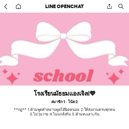
Go
share
se
LINE OPENCHAT
back
to
home
โรงเรียนมัธยมแองเจิล❕💜
สมาชิก 1
โน้ต 2
**กฎ** 1.ห้ามพูดคำหยาบพูดได้นิดหน่อย 2.ให้ส่งงานครบทุกคน
3.ไม่วุ่นวาย 4.ไม่แกล้งกัน 5.ห้ามทะเลาะกัน