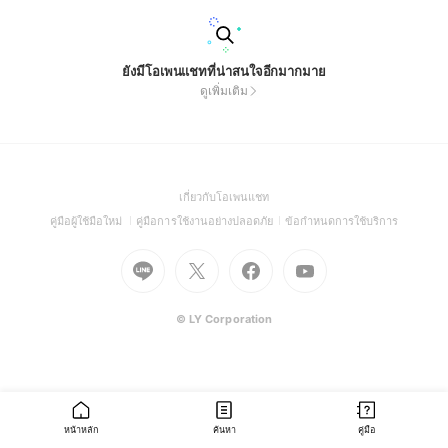
ยังมีโอเพนแชทที่น่าสนใจอีกมากมาย
ดูเพิ่มเติม
(Open
เกี่ยวกับโอเพนแชท
in
(Open
(Open
(Open
คู่มือผู้ใช้มือใหม่
คู่มือการใช้งานอย่างปลอดภัย
ข้อกำหนดการใช้บริการ
a
in
in
in
Go
Go
Go
new
Go
a
a
a
to
to
to
window)
to
new
new
new
Line
X
Facebook
Youtube
window)
window)
window)
(Open
(Open
(Open
(Open
© LY Corporation
in
in
in
in
a
a
a
a
new
new
new
new
window)
window)
window)
window)
หน้าหลัก
ค้นหา
คู่มือ