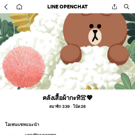
Go
share
se
LINE OPENCHAT
back
to
home
คลังเสื้อผ้ากะทิ👚💖
สมาชิก 339
โน้ต 26
โอเพนแชทแนะนำ
usedbyuraoms