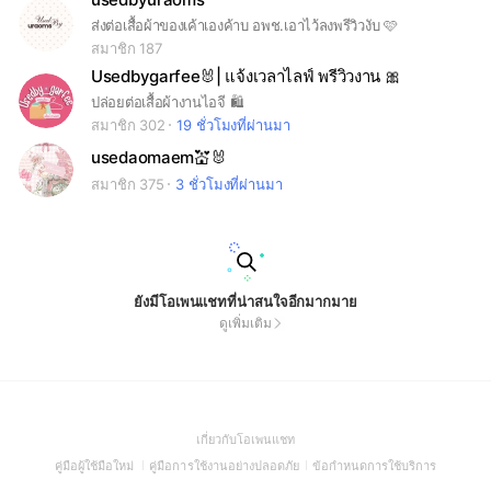
ส่งต่อเสื้อผ้าของเค้าเองค้าบ อพช.เอาไว้ลงพรีวิวงับ 🩷
สมาชิก 187
Usedbygarfee🐰| แจ้งเวลาไลฟ์ พรีวิวงาน 🎀
ปล่อยต่อเสื้อผ้างานไอจี 🛍️
สมาชิก 302
19 ชั่วโมงที่ผ่านมา
usedaomaem💒🐰
สมาชิก 375
3 ชั่วโมงที่ผ่านมา
ยังมีโอเพนแชทที่น่าสนใจอีกมากมาย
ดูเพิ่มเติม
(Open
เกี่ยวกับโอเพนแชท
in
(Open
(Open
(Open
คู่มือผู้ใช้มือใหม่
คู่มือการใช้งานอย่างปลอดภัย
ข้อกำหนดการใช้บริการ
a
in
in
in