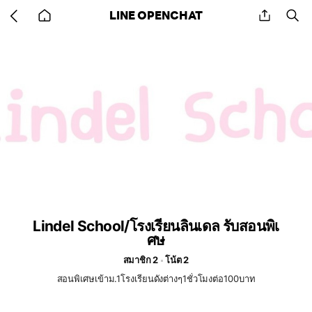
Go
share
se
LINE OPENCHAT
back
to
home
Lindel School/โรงเรียนลินเดล รับสอนพิเ
ศษ
สมาชิก 2
โน้ต 2
สอนพิเศษเข้าม.1โรงเรียนดังต่างๆ1ชั่วโมงต่อ100บาท