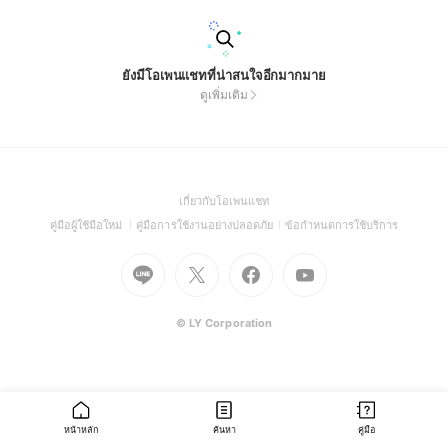
ยังมีโอเพนแชทที่น่าสนใจอีกมากมาย
ดูเพิ่มเติม
(Open
เกี่ยวกับโอเพนแชท
in
(Open
(Open
(Open
คู่มือผู้ใช้มือใหม่
คู่มือการใช้งานอย่างปลอดภัย
ข้อกำหนดการใช้บริการ
a
in
in
in
Go
Go
Go
new
Go
a
a
a
to
to
to
window)
to
new
new
new
Line
X
Facebook
Youtube
window)
window)
window)
(Open
(Open
(Open
(Open
© LY Corporation
in
in
in
in
a
a
a
a
new
new
new
new
window)
window)
window)
window)
หน้าหลัก
ค้นหา
คู่มือ