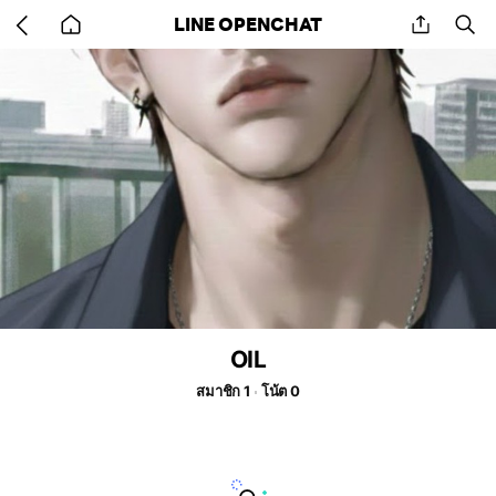
Go
share
se
LINE OPENCHAT
back
to
home
OIL
สมาชิก 1
โน้ต 0