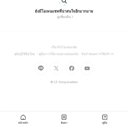
ยังมีโอเพนแชทที่น่าสนใจอีกมากมาย
ดูเพิ่มเติม
(Open
เกี่ยวกับโอเพนแชท
in
(Open
(Open
(Open
คู่มือผู้ใช้มือใหม่
คู่มือการใช้งานอย่างปลอดภัย
ข้อกำหนดการใช้บริการ
a
in
in
in
Go
Go
Go
new
Go
a
a
a
to
to
to
window)
to
new
new
new
Line
X
Facebook
Youtube
window)
window)
window)
(Open
(Open
(Open
(Open
© LY Corporation
in
in
in
in
a
a
a
a
new
new
new
new
window)
window)
window)
window)
หน้าหลัก
ค้นหา
คู่มือ