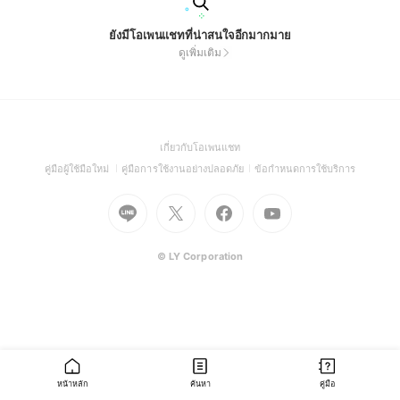
ยังมีโอเพนแชทที่น่าสนใจอีกมากมาย
ดูเพิ่มเติม
(Open
เกี่ยวกับโอเพนแชท
in
(Open
(Open
(Open
คู่มือผู้ใช้มือใหม่
คู่มือการใช้งานอย่างปลอดภัย
ข้อกำหนดการใช้บริการ
a
in
in
in
Go
Go
Go
new
Go
a
a
a
to
to
to
window)
to
new
new
new
Line
X
Facebook
Youtube
window)
window)
window)
(Open
(Open
(Open
(Open
© LY Corporation
in
in
in
in
a
a
a
a
new
new
new
new
window)
window)
window)
window)
หน้าหลัก
ค้นหา
คู่มือ