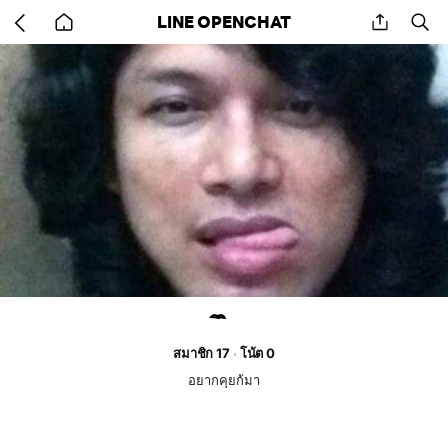
Go
share
se
LINE OPENCHAT
back
to
home
ิ ิ
สมาชิก 17
โน้ต 0
อยากคุยก้มา