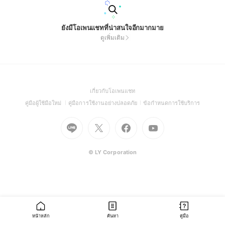
ยังมีโอเพนแชทที่น่าสนใจอีกมากมาย
ดูเพิ่มเติม
(Open
เกี่ยวกับโอเพนแชท
in
(Open
(Open
(Open
คู่มือผู้ใช้มือใหม่
คู่มือการใช้งานอย่างปลอดภัย
ข้อกำหนดการใช้บริการ
a
in
in
in
Go
Go
Go
new
Go
a
a
a
to
to
to
window)
to
new
new
new
Line
X
Facebook
Youtube
window)
window)
window)
(Open
(Open
(Open
(Open
© LY Corporation
in
in
in
in
a
a
a
a
new
new
new
new
window)
window)
window)
window)
หน้าหลัก
ค้นหา
คู่มือ