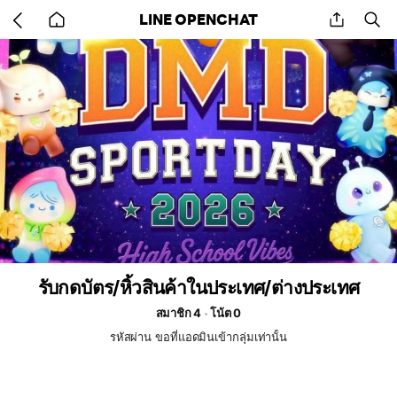
Go
share
se
LINE OPENCHAT
back
to
home
รับกดบัตร/หิ้วสินค้าในประเทศ/ต่างประเทศ
สมาชิก 4
โน้ต 0
รหัสผ่าน ขอที่แอดมินเข้ากลุ่มเท่านั้น