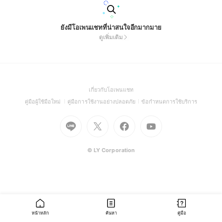
ยังมีโอเพนแชทที่น่าสนใจอีกมากมาย
ดูเพิ่มเติม
(Open
เกี่ยวกับโอเพนแชท
in
(Open
(Open
(Open
คู่มือผู้ใช้มือใหม่
คู่มือการใช้งานอย่างปลอดภัย
ข้อกำหนดการใช้บริการ
a
in
in
in
Go
Go
Go
new
Go
a
a
a
to
to
to
window)
to
new
new
new
Line
X
Facebook
Youtube
window)
window)
window)
(Open
(Open
(Open
(Open
© LY Corporation
in
in
in
in
a
a
a
a
new
new
new
new
window)
window)
window)
window)
หน้าหลัก
ค้นหา
คู่มือ