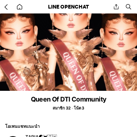
Go
share
se
LINE OPENCHAT
back
to
home
Queen Of DTI Community
สมาชิก 32
โน้ต 3
โอเพนแชทแนะนำ
TARIA🌏💓🇹🇭