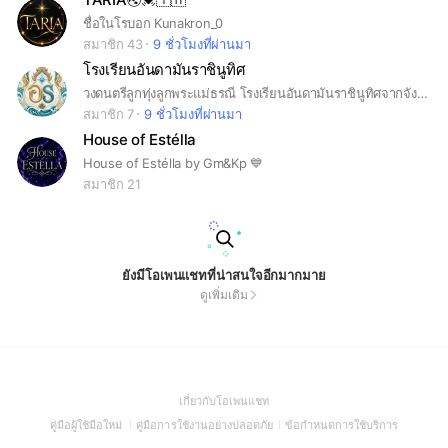
ชื่อในโรบอก Kunakron_0
สมาชิก 43
9 ชั่วโมงที่ผ่านมา
โรงเรียนอันดามันราชินูทิศ
วงดนตรีลูกทุ่งลูกพระแม่ธรณี โรงเรียนอันดามันราชินูทิศจากจังหวัดภูเก็ต
สมาชิก 7
9 ชั่วโมงที่ผ่านมา
House of Estélla
House of Estélla by Gm&Kp 💙
สมาชิก 21
ยังมีโอเพนแชทที่น่าสนใจอีกมากมาย
ดูเพิ่มเติม
(Open
เกี่ยวกับโอเพนแชท
in
(Open
(Open
(Open
คู่มือผู้ใช้มือใหม่
คู่มือการใช้งานอย่างปลอดภัย
ข้อกำหนดการใช้บริการ
a
in
in
in