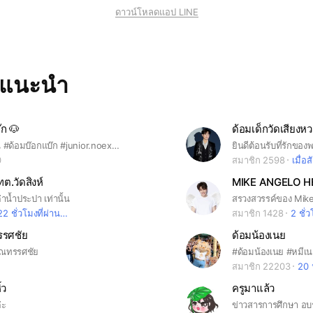
ดาวน์โหลดแอป LINE
ทแนะนำ
๊ก 🐶
ด้อมเด็กวัดเสียงห
#จูเนียร์ภาคิน #ด้อมบ๊อกแบ๊ก #junior.noexpstore #_niorniornior #noexpstore #ภาคิน #กาญจนจูฑะ #pakin #kanchanachuda
0
สมาชิก 2598
เมื่อส
ต.วัดสิงห์
MIKE ANGELO H
าน้ำประปา เท่านั้น
22 ชั่วโมงที่ผ่านมา
สมาชิก 1428
2 ชั่
รรศชัย
ด้อมน้องเนย
๊กณทรรศชัย
#ด้อมน้องเนย #หมีเ
สมาชิก 22203
20 
้ว
ครูมาแล้ว
่ะ