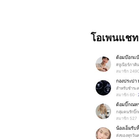
โอเพนแช
ด้อมบ๊อกแบ
สมาชิก 249
กองประปา ท
สำหรับชำระค่
สมาชิก 60
ด้อมบิ๊กณท
กลุ่มคนรักบิ
สมาชิก 527
น้องเอ็มรับหิ
ส่งของทุกวันค