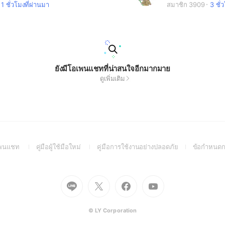
1 ชั่วโมงที่ผ่านมา
สมาชิก 3909
3 ชั่
ยังมีโอเพนแชทที่น่าสนใจอีกมากมาย
ดูเพิ่มเติม
(Open
(Open
(Open
อเพนแชท
คู่มือผู้ใช้มือใหม่
คู่มือการใช้งานอย่างปลอดภัย
ข้อกำหนดก
in
in
in
a
a
a
new
new
new
Go
Go
Go
Go
window)
window)
window)
to
to
to
to
Line
X
Facebook
Youtube
(Open
(Open
(Open
(Open
© LY Corporation
in
in
in
in