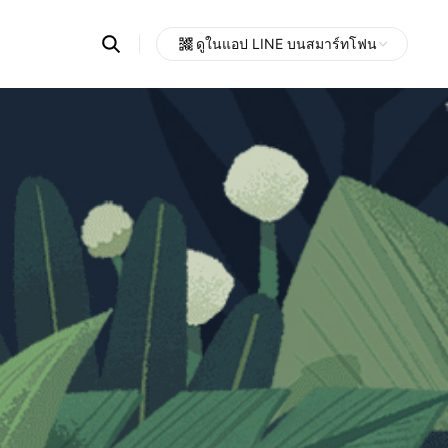
Search
ดูในแอป LINE บนสมาร์ทโฟน
OpenChats
Open
or
search
messages
area