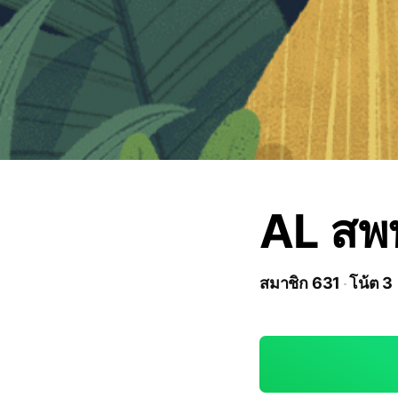
AL สพ
สมาชิก 631
โน้ต 3