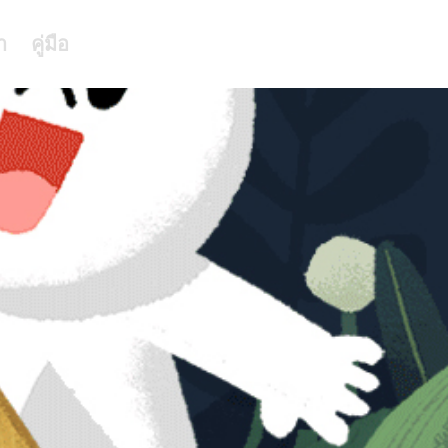
า
คู่มือ