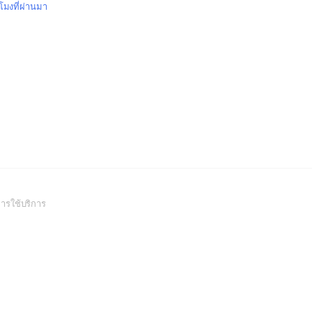
วโมงที่ผ่านมา
(Open
ารใช้บริการ
in
a
new
window)