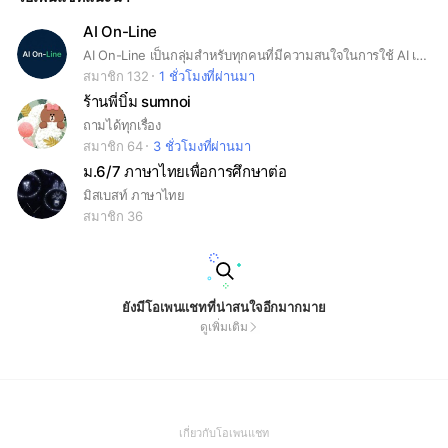
AI On-Line
AI On-Line เป็นกลุ่มสำหรับทุกคนที่มีความสนใจในการใช้ AI เพื่อช่วยในการใช้ชีวิตประจำวัน ทั้งการเรียน การทำงาน หรือเพื่อความสนุกก็สามารถใช้ได้ เราขอยินดีต้อนรับสมาชิกทุกคนที่เข้ามาร่วมกันเป็นส่วนหนึ่งในการสร้าง Community แห่งนี้ และเราหวังเป็นอย่างยิ่งว่าเราสามารถเป็นส่วนหนึ่งในการช่วยให้ความรู้ในเรื่องของการใช้งาน AI กับสมาชิกทุกท่านครับ #AI #Gemini #ChatGPT #Prompt #Claude #GalaxyAI #News #Technology #Samsung #Community #thespacemakerchallenge2026 #LINEOpenChatชวนเด็กสร้างด้อม
สมาชิก 132
1 ชั่วโมงที่ผ่านมา
ร้านพี่บิ๋ม sumnoi
ถามได้ทุกเรื่อง
สมาชิก 64
3 ชั่วโมงที่ผ่านมา
ม.6/7 ภาษาไทยเพื่อการศึกษาต่อ
มิสเบสท์ ภาษาไทย
สมาชิก 36
ยังมีโอเพนแชทที่น่าสนใจอีกมากมาย
ดูเพิ่มเติม
(Open
เกี่ยวกับโอเพนแชท