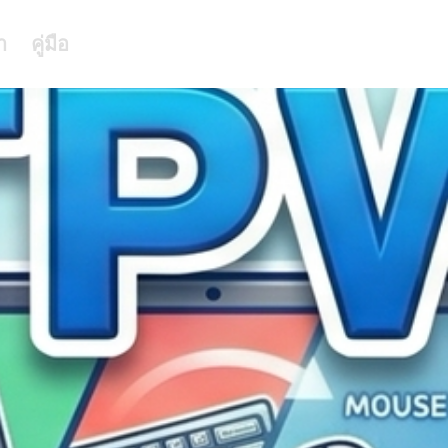
า
คู่มือ