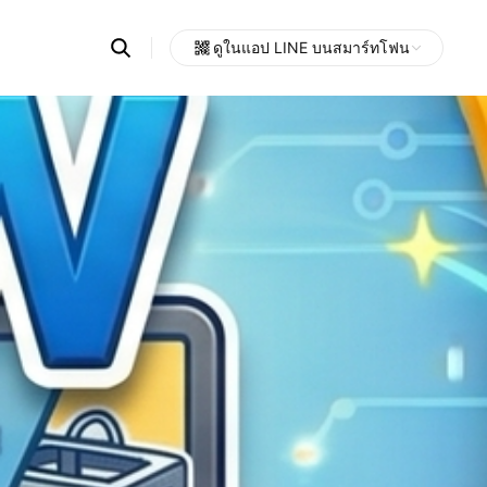
Search
ดูในแอป LINE บนสมาร์ทโฟน
OpenChats
Open
or
search
messages
area