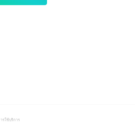
(Open
ารใช้บริการ
in
a