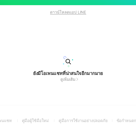
ดาวน์โหลดแอป LINE
ยังมีโอเพนแชทที่น่าสนใจอีกมากมาย
ดูเพิ่มเติม
(Open
(Open
(Open
อเพนแชท
คู่มือผู้ใช้มือใหม่
คู่มือการใช้งานอย่างปลอดภัย
ข้อกำหนดก
in
in
in
a
a
a