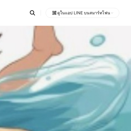
Search
ดูในแอป LINE บนสมาร์ทโฟน
OpenChats
Open
or
search
messages
area