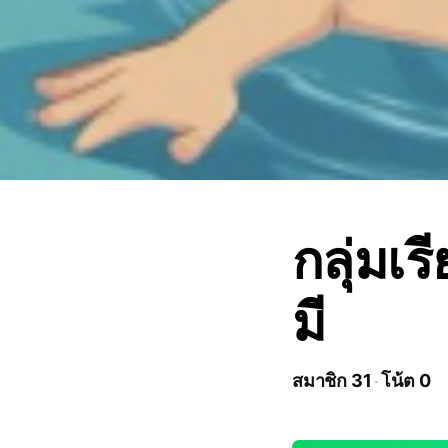
กลุ่มเร
มี
สมาชิก 31
โน้ต 0