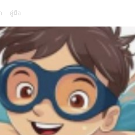
า
คู่มือ