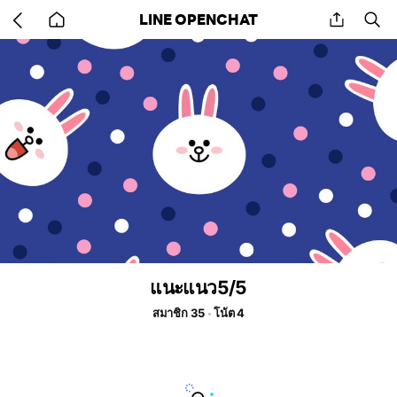
Go
share
se
LINE OPENCHAT
back
to
home
แนะแนว5/5
สมาชิก 35
โน้ต 4