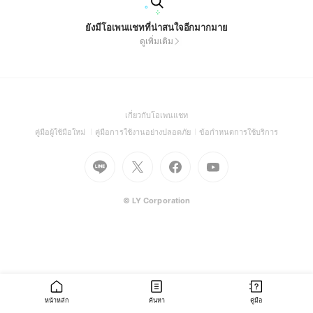
ยังมีโอเพนแชทที่น่าสนใจอีกมากมาย
ดูเพิ่มเติม
(Open
เกี่ยวกับโอเพนแชท
in
(Open
(Open
(Open
คู่มือผู้ใช้มือใหม่
คู่มือการใช้งานอย่างปลอดภัย
ข้อกำหนดการใช้บริการ
a
in
in
in
Go
Go
Go
new
Go
a
a
a
to
to
to
window)
to
new
new
new
Line
X
Facebook
Youtube
window)
window)
window)
(Open
(Open
(Open
(Open
© LY Corporation
in
in
in
in
a
a
a
a
new
new
new
new
window)
window)
window)
window)
หน้าหลัก
ค้นหา
คู่มือ