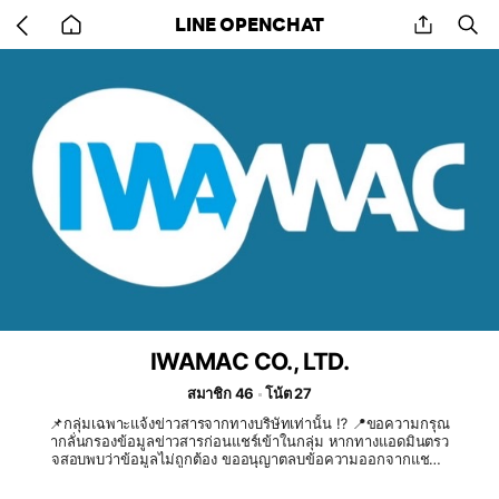
Go
share
se
LINE OPENCHAT
back
to
home
IWAMAC CO., LTD.
สมาชิก 46
โน้ต 27
📌กลุ่มเฉพาะแจ้งข่าวสารจากทางบริษัทเท่านั้น ⁉️ 📍ขอความกรุณ
ากลั่นกรองข้อมูลข่าวสารก่อนแชร์เข้าในกลุ่ม หากทางแอดมินตรว
จสอบพบว่าข้อมูลไม่ถูกต้อง ขออนุญาตลบข้อความออกจากแชทก
ลุ่มคะ/คับ 🙏🏼