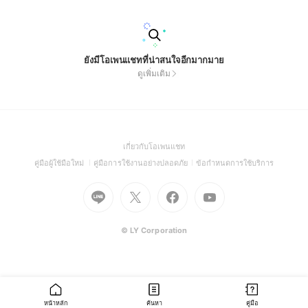
ยังมีโอเพนแชทที่น่าสนใจอีกมากมาย
ดูเพิ่มเติม
(Open
เกี่ยวกับโอเพนแชท
in
(Open
(Open
(Open
คู่มือผู้ใช้มือใหม่
คู่มือการใช้งานอย่างปลอดภัย
ข้อกำหนดการใช้บริการ
a
in
in
in
Go
Go
Go
new
Go
a
a
a
to
to
to
window)
to
new
new
new
Line
X
Facebook
Youtube
window)
window)
window)
(Open
(Open
(Open
(Open
© LY Corporation
in
in
in
in
a
a
a
a
new
new
new
new
window)
window)
window)
window)
หน้าหลัก
ค้นหา
คู่มือ