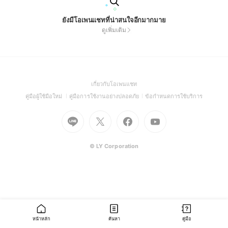
ยังมีโอเพนแชทที่น่าสนใจอีกมากมาย
ดูเพิ่มเติม
(Open
เกี่ยวกับโอเพนแชท
in
(Open
(Open
(Open
คู่มือผู้ใช้มือใหม่
คู่มือการใช้งานอย่างปลอดภัย
ข้อกำหนดการใช้บริการ
a
in
in
in
Go
Go
Go
new
Go
a
a
a
to
to
to
window)
to
new
new
new
Line
X
Facebook
Youtube
window)
window)
window)
(Open
(Open
(Open
(Open
© LY Corporation
in
in
in
in
a
a
a
a
new
new
new
new
window)
window)
window)
window)
หน้าหลัก
ค้นหา
คู่มือ