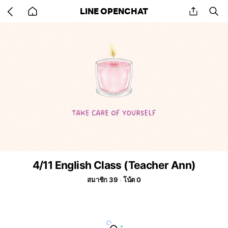
Go
share
se
LINE OPENCHAT
back
to
home
4/11 English Class (Teacher Ann)
สมาชิก 39
โน้ต 0